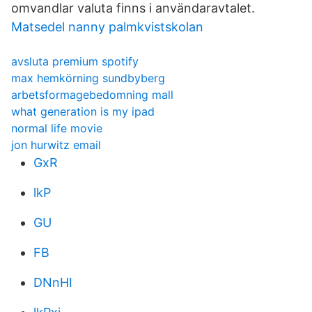
omvandlar valuta finns i användaravtalet.
Matsedel nanny palmkvistskolan
avsluta premium spotify
max hemkörning sundbyberg
arbetsformagebedomning mall
what generation is my ipad
normal life movie
jon hurwitz email
GxR
lkP
GU
FB
DNnHI