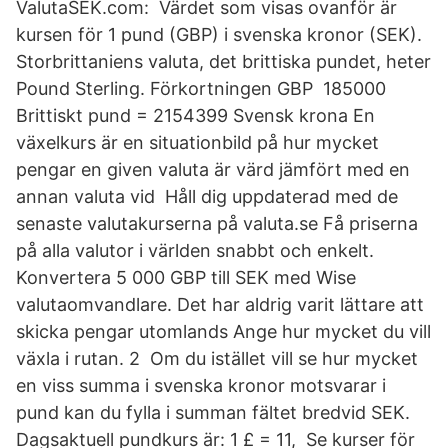
ValutaSEK.com: Värdet som visas ovanför är
kursen för 1 pund (GBP) i svenska kronor (SEK).
Storbrittaniens valuta, det brittiska pundet, heter
Pound Sterling. Förkortningen GBP 185000
Brittiskt pund = 2154399 Svensk krona En
växelkurs är en situationbild på hur mycket
pengar en given valuta är värd jämfört med en
annan valuta vid Håll dig uppdaterad med de
senaste valutakurserna på valuta.se Få priserna
på alla valutor i världen snabbt och enkelt.
Konvertera 5 000 GBP till SEK med Wise
valutaomvandlare. Det har aldrig varit lättare att
skicka pengar utomlands Ange hur mycket du vill
växla i rutan. 2 Om du istället vill se hur mycket
en viss summa i svenska kronor motsvarar i
pund kan du fylla i summan fältet bredvid SEK.
Dagsaktuell pundkurs är: 1 £ = 11, Se kurser för